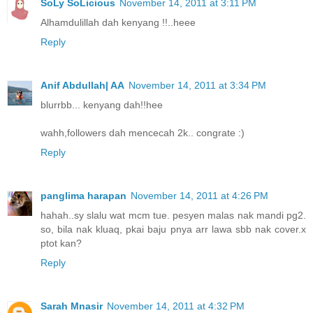
SoLy SoLicious
November 14, 2011 at 3:11 PM
Alhamdulillah dah kenyang !!..heee
Reply
Anif Abdullah| AA
November 14, 2011 at 3:34 PM
blurrbb... kenyang dah!!hee
wahh,followers dah mencecah 2k.. congrate :)
Reply
panglima harapan
November 14, 2011 at 4:26 PM
hahah..sy slalu wat mcm tue. pesyen malas nak mandi pg2.
so, bila nak kluaq, pkai baju pnya arr lawa sbb nak cover.x
ptot kan?
Reply
Sarah Mnasir
November 14, 2011 at 4:32 PM